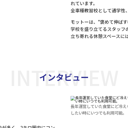
れています。
全車種教習校として通学性
モットーは、"褒めて伸ばす
学校を盛り立てるスタッフ
立ち寄れる休憩スペースに
INTERVIEW
インタビュー
。
長年運営していた食堂にど冷え
したい時にいつでも利用可能。
合が多く、2キロ圏内にコン