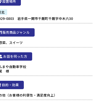
設置場所
東北
029-0803 岩手県一関市千厩町千厩字中木六30
販売商品ジャンル
惣菜、スイーツ
お話を伺った方
んまや自動車学校
尾 様
目的・効果
の他（お客様の利便性・満足度向上）