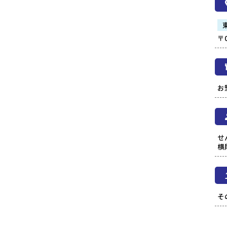
〒
お
せ
横
そ