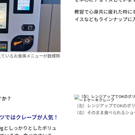
教習で心身共に疲れた時に
イスなどもラインナップに
れているお食事メニューが数種類
すか？
（左）レンジアップでOKのボ
（右）そのまま食べられるショ
ツではクレープが人気！
0gとしっかりとしたボリュ