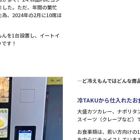
ました。ただ、年間の繁忙
、2024年の2月に10席ほ
もんを1台設置し、イートイ
りです！
―ど冷えもんではどんな商
冷TAKUから仕入れた
大盛カツカレー、ナポリタ
スイーツ（クレープなど）
お食事類は、若い方向けの
を中心にチョイスしていま