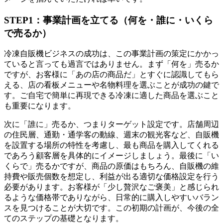
STEP1：事業計画を立てる（何を・誰に・いくら
で売るか）
冷凍自販機ビジネスの成功は、この事業計画の策定にかかっ
ていると言っても過言ではありません。まず「何を」売るか
ですが、お客様に「あの店の商品だ」とすぐに認識してもら
える、店の看板メニューや名物料理を選ぶことが成功の鍵で
す。ご自宅で簡単に再現できる冷凍に適した商品を選ぶこと
も重要になります。
次に「誰に」売るか、つまりターゲット設定です。店舗周辺
の住民層、通勤・通学客の動線、週末の観光客など、自販機
を設置する場所の特性を考慮し、最も商品を購入してくれる
であろう顧客層を具体的にイメージしましょう。最後に「い
くらで」売るかですが、商品の原価はもちろん、自販機の維
持費や販売個数を想定し、利益が出る適切な価格設定を行う
必要があります。お客様が「少し贅沢なご褒美」と感じられ
るような価格帯でありながら、日常的に購入しやすいバラン
スを見つけることが大切です。この初期の計画が、今後の全
てのステップの基礎となります。