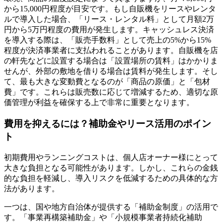
から15,000円程度が目安です。もし自販機をリースやレンタ
ルで導入した場合、「リース・レンタル料」として月額2万
円から5万円程度の費用が発生します。キャッシュレス決済
を導入する際は、「販売手数料」として売上の5%から15%
程度が決済事業者に支払われることがあります。自販機を店
の軒先などに設置する場合は「設置場所の賃料」はかかりま
せんが、外部の敷地を借りる場合は賃料が発生します。そし
て、最も大きな変動費となるのが「商品の原価」と「包材
費」です。これらは販売数に応じて増減するため、適切な原
価管理が利益を確保する上で非常に重要となります。
費用を抑えるには？補助金やリース活用のポイン
ト
初期費用やランニングコストは、個人店オーナー様にとって
大きな負担となる可能性があります。しかし、これらの金銭
的な負担を軽減し、導入リスクを低減するための具体的な方
法があります。
一つは、国や地方自治体が提供する「補助金制度」の活用で
す。「事業再構築補助金」や「小規模事業者持続化補助