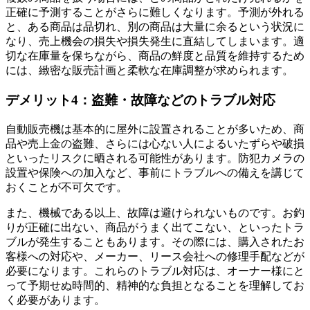
正確に予測することがさらに難しくなります。予測が外れる
と、ある商品は品切れ、別の商品は大量に余るという状況に
なり、売上機会の損失や損失発生に直結してしまいます。適
切な在庫量を保ちながら、商品の鮮度と品質を維持するため
には、緻密な販売計画と柔軟な在庫調整が求められます。
デメリット4：盗難・故障などのトラブル対応
自動販売機は基本的に屋外に設置されることが多いため、商
品や売上金の盗難、さらには心ない人によるいたずらや破損
といったリスクに晒される可能性があります。防犯カメラの
設置や保険への加入など、事前にトラブルへの備えを講じて
おくことが不可欠です。
また、機械である以上、故障は避けられないものです。お釣
りが正確に出ない、商品がうまく出てこない、といったトラ
ブルが発生することもあります。その際には、購入されたお
客様への対応や、メーカー、リース会社への修理手配などが
必要になります。これらのトラブル対応は、オーナー様にと
って予期せぬ時間的、精神的な負担となることを理解してお
く必要があります。