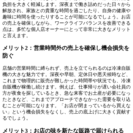
負担を大きく軽減します。深夜まで働き詰めだった日々から
解放され、家族との貴重な時間を過ごしたり、自身の健康や
趣味に時間を使ったりすることが可能になるでしょう。お店
の売上を確保しながら、ワークライフバランスを改善できる
点は、多忙な個人店オーナーにとって非常に大きなメリット
と言えます。
メリット2：営業時間外の売上を確保し機会損失を
防ぐ
店舗の営業時間に縛られず、売上を立てられるのは冷凍自販
機の大きな魅力です。深夜や早朝、定休日や悪天候時など、
これまで物理的に販売が難しかった時間帯や状況でも、冷凍
自販機が稼働し続けます。例えば、仕事帰りが遅い会社員の
方が夜食を探しているとき、急な来客でお土産が必要になっ
たときなど、これまでアプローチできなかった需要を取り込
むことが可能になります。「お店が閉まっているから買えな
い」という機会損失をなくし、売上の底上げに大きく貢献す
るでしょう。
メリット3：お店の味を新たな販路で届けられる