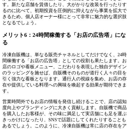
す。新たな店舗を賃借したり、大がかりな改装を行ったりす
るのに比べて、初期投資を圧倒的に抑えながら事業を拡大で
きるため、個人店オーナー様にとって非常に魅力的な選択肢
となるでしょう。
メリット6：24時間稼働する「お店の広告塔」にな
る
冷凍自販機は、単なる販売チャネルとしてだけでなく、24時
間稼働する「お店の広告塔」としての役割も果たします。お
店のロゴや看板メニュー、こだわりを表現した独自デザイン
のラッピングを施せば、自販機そのものが道行く人々の目を
引く強力な看板となります。通行人の視線を集め、お店の存
在や提供している料理への興味を喚起する効果が期待できま
す。
営業時間外でもお店の情報を発信し続けることで、店の認知
度向上やブランディングに大きく貢献します。自販機で商品
を購入したお客様が、その味に満足して実店舗にも足を運ぶ
きっかけになったり、SNSで話題にしてくれたりすることも
あるでしょう。このように、冷凍自販機は常に店の存在をア