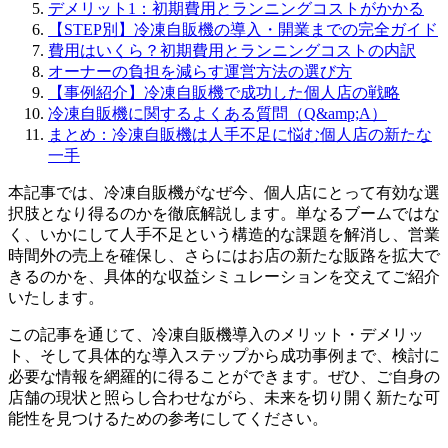
デメリット1：初期費用とランニングコストがかかる
【STEP別】冷凍自販機の導入・開業までの完全ガイド
費用はいくら？初期費用とランニングコストの内訳
オーナーの負担を減らす運営方法の選び方
【事例紹介】冷凍自販機で成功した個人店の戦略
冷凍自販機に関するよくある質問（Q&amp;A）
まとめ：冷凍自販機は人手不足に悩む個人店の新たな
一手
本記事では、冷凍自販機がなぜ今、個人店にとって有効な選
択肢となり得るのかを徹底解説します。単なるブームではな
く、いかにして人手不足という構造的な課題を解消し、営業
時間外の売上を確保し、さらにはお店の新たな販路を拡大で
きるのかを、具体的な収益シミュレーションを交えてご紹介
いたします。
この記事を通じて、冷凍自販機導入のメリット・デメリッ
ト、そして具体的な導入ステップから成功事例まで、検討に
必要な情報を網羅的に得ることができます。ぜひ、ご自身の
店舗の現状と照らし合わせながら、未来を切り開く新たな可
能性を見つけるための参考にしてください。