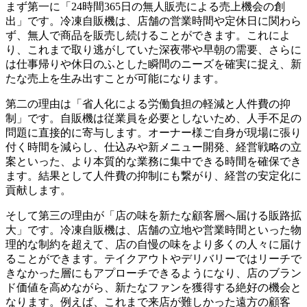
まず第一に「24時間365日の無人販売による売上機会の創
出」です。冷凍自販機は、店舗の営業時間や定休日に関わら
ず、無人で商品を販売し続けることができます。これによ
り、これまで取り逃がしていた深夜帯や早朝の需要、さらに
は仕事帰りや休日のふとした瞬間のニーズを確実に捉え、新
たな売上を生み出すことが可能になります。
第二の理由は「省人化による労働負担の軽減と人件費の抑
制」です。自販機は従業員を必要としないため、人手不足の
問題に直接的に寄与します。オーナー様ご自身が現場に張り
付く時間を減らし、仕込みや新メニュー開発、経営戦略の立
案といった、より本質的な業務に集中できる時間を確保でき
ます。結果として人件費の抑制にも繋がり、経営の安定化に
貢献します。
そして第三の理由が「店の味を新たな顧客層へ届ける販路拡
大」です。冷凍自販機は、店舗の立地や営業時間といった物
理的な制約を超えて、店の自慢の味をより多くの人々に届け
ることができます。テイクアウトやデリバリーではリーチで
きなかった層にもアプローチできるようになり、店のブラン
ド価値を高めながら、新たなファンを獲得する絶好の機会と
なります。例えば、これまで来店が難しかった遠方の顧客