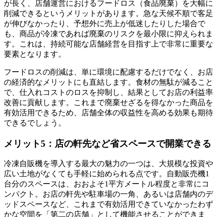
が長く、店舗運営におけるフードロス（食品廃棄）を大幅に
削減できるというメリットがあります。急な天候不順で客足
が伸びなかったり、予想外に売上が低迷したりした場合で
も、商品が冷凍であれば廃棄のリスクを最小限に抑えられま
す。これは、持続可能な店舗経営を目指す上で非常に重要な
要素となります。
フードロスの削減は、単に環境に配慮するだけでなく、お店
の経済的なメリットにも直結します。食材の無駄が減ること
で、仕入れコストのロスを抑制し、結果としてお店の利益率
改善に貢献します。これまで廃棄せざるを得なかった商品を
有効活用できるため、店舗全体の収益性を高める効果も期待
できるでしょう。
メリット5：店の軒先など省スペースで開業できる
冷凍自販機を導入する最大の魅力の一つは、大規模な投資や
広い土地がなくても手軽に始められる点です。自動販売機1
台分のスペースは、おおよそ1平方メートル程度と非常にコ
ンパクト。お店の軒先や駐車場の一角、あるいは店舗内のデ
ッドスペースなど、これまで有効活用できていなかったわず
かな空間を「第二の店舗」として機能させることができま