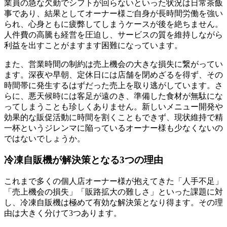
業員の急な欠勤でシフトが回らないといった状況は日常茶飯
事であり、結果としてオーナー様ご自身が長時間労働を強い
られ、心身ともに疲弊してしまうケースが後を絶ちません。
人件費の高騰も経営を圧迫し、サービスの質を維持しながら
利益を出すことがますます困難になっています。
また、営業時間の制約は売上機会の大きな損失に繋がってい
ます。深夜や早朝、定休日には店舗を閉めざるを得ず、その
時間帯に発生するはずだった売上を取り逃がしています。さ
らに、悪天候時には客足が遠のき、準備した食材が無駄にな
ってしまうことも珍しくありません。新しいメニュー開発や
効果的な販促活動に時間を割くこともできず、現状維持で精
一杯というジレンマに陥っているオーナー様も少なくないの
ではないでしょうか。
冷凍自販機が解決策となる3つの理由
これまで多くの個人店オーナー様が抱えてきた「人手不足」
「売上機会の損失」「販路拡大の難しさ」といった課題に対
し、冷凍自販機は極めて有効な解決策となり得ます。その理
由は大きく分けて3つあります。