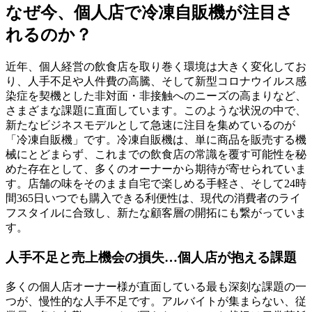
なぜ今、個人店で冷凍自販機が注目さ
れるのか？
近年、個人経営の飲食店を取り巻く環境は大きく変化してお
り、人手不足や人件費の高騰、そして新型コロナウイルス感
染症を契機とした非対面・非接触へのニーズの高まりなど、
さまざまな課題に直面しています。このような状況の中で、
新たなビジネスモデルとして急速に注目を集めているのが
「冷凍自販機」です。冷凍自販機は、単に商品を販売する機
械にとどまらず、これまでの飲食店の常識を覆す可能性を秘
めた存在として、多くのオーナーから期待が寄せられていま
す。店舗の味をそのまま自宅で楽しめる手軽さ、そして24時
間365日いつでも購入できる利便性は、現代の消費者のライ
フスタイルに合致し、新たな顧客層の開拓にも繋がっていま
す。
人手不足と売上機会の損失…個人店が抱える課題
多くの個人店オーナー様が直面している最も深刻な課題の一
つが、慢性的な人手不足です。アルバイトが集まらない、従