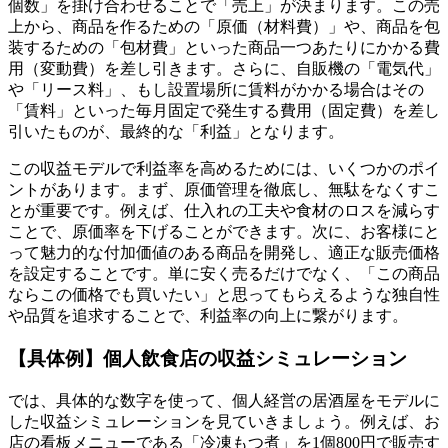
個数」を掛け合わせることで「売上」が決まります。この売
上から、商品を作るための「原価（材料費）」や、商品を包
装するための「包材費」といった商品一つあたりにかかる費
用（変動費）を差し引きます。さらに、自販機の「電気代」
や「リース料」、もし設置場所に賃料がかかる場合はその
「賃料」といった毎月固定で発生する費用（固定費）を差し
引いたものが、最終的な「利益」となります。
この収益モデルで利益率を高めるためには、いくつかのポイ
ントがあります。まず、原価管理を徹底し、無駄をなくすこ
とが重要です。例えば、仕入れの工夫や食材のロスを減らす
ことで、原価率を下げることができます。次に、お客様にと
って魅力的な付加価値のある商品を開発し、適正な販売価格
を設定することです。単に安く売るだけでなく、「この商品
ならこの価格でも買いたい」と思ってもらえるような独自性
や品質を追求することで、利益率の向上に繋がります。
【具体例】個人飲食店の収益シミュレーション
では、具体的な数字を使って、個人経営の居酒屋をモデルに
した収益シミュレーションを見ていきましょう。例えば、お
店の看板メニューである「冷凍もつ煮」を1個800円で販売す