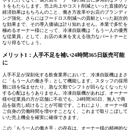
トをもたらします。売上向上やコスト削減といった直接的な
経済効果はもちろんのこと、働き方改革やお店のブランディ
ング強化、さらにはフードロス削減への貢献といった副次的
な効果まで、その導入価値は計り知れません。本業で多忙を
極めるオーナー様にとって、冷凍自販機は「もう一人の優秀
な従業員」として、お店の未来を支える強力なパートナーと
なり得るでしょう。
メリット1：人手不足を補い24時間365日販売可能
に
人手不足が深刻化する飲食業界において、冷凍自販機はまさ
に「もう一人の働き手」として機能します。スタッフの採用
難に頭を悩ませたり、急な欠勤でシフトが回らなくなったり
する心配はもうありません。冷凍自販機があれば、オーナー
様や従業員の方が店舗に不在でも、24時間365日、無人で商
品を販売し続けることが可能です。これにより、オーナー様
ご自身の労働時間を増やすことなく、これまで取りこぼして
いた売上機会を確実に確保できます。
この「もう一人の働き手」の存在は、オーナー様の精神的な