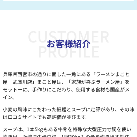
CUSTOMER
お客様紹介
PROFILE
兵庫県西宮市の通りに面した一角にある「ラーメンまこと
屋 武庫川店」まこと屋は、「家族が喜ぶラーメン屋」を
モットーに、手作りにこだわり、使用する食材も国産がメ
イン。
小麦の風味にこだわった細麺とスープに定評があり、その味
は口コミサイトでも高評価が並びます。
スープは、1本5kgもある牛骨を特殊な大型圧力寸胴を使い
炊き出した濃厚牛骨白湯。1回30kgもの骨を炊き出す製法