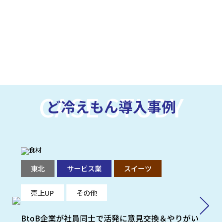
CASE STUDY
ど冷えもん導入事例
東北
サービス業
スイーツ
売上UP
その他
BtoB企業が社員同士で活発に意見交換＆やりがい