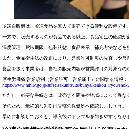
冷凍自販機は、冷凍食品を無人で販売できる便利な設備です
一方で、販売するものが食品である以上、食品衛生の確認が
温度管理、賞味期限、包装状態、食品表示、補充方法などを
また、食品衛生法の改正により、営業許可制度の見直しや営
食品を扱う事業者は、自社の販売内容が営業許可の対象なの
厚生労働省 営業規制（営業許可、営業届出）に関する情報：
https://www.mhlw.go.jp/stf/seisakunitsuite/bunya/kenkou_iryou/sho
ただし、必要な手続きは、販売する商品や地域によって異な
そのため、最終的な判断は管轄の保健所へ確認しましょう。
早めに相談しておくと、導入後のトラブルを防ぎやすくなり