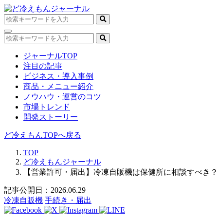
ジャーナルTOP
注目の記事
ビジネス・導入事例
商品・メニュー紹介
ノウハウ・運営のコツ
市場トレンド
開発ストーリー
ど冷えもんTOPへ戻る
TOP
ど冷えもんジャーナル
【営業許可・届出】冷凍自販機は保健所に相談すべき？
記事公開日：2026.06.29
冷凍自販機
手続き・届出