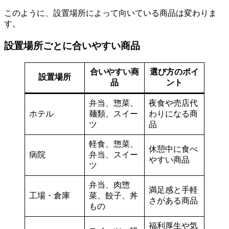
このように、設置場所によって向いている商品は変わりま
す。
設置場所ごとに合いやすい商品
合いやすい商
選び方のポイ
設置場所
品
ント
弁当、惣菜、
夜食や売店代
ホテル
麺類、スイー
わりになる商
ツ
品
軽食、惣菜、
休憩中に食べ
病院
弁当、スイー
やすい商品
ツ
弁当、肉惣
満足感と手軽
工場・倉庫
菜、餃子、丼
さがある商品
もの
福利厚生や気