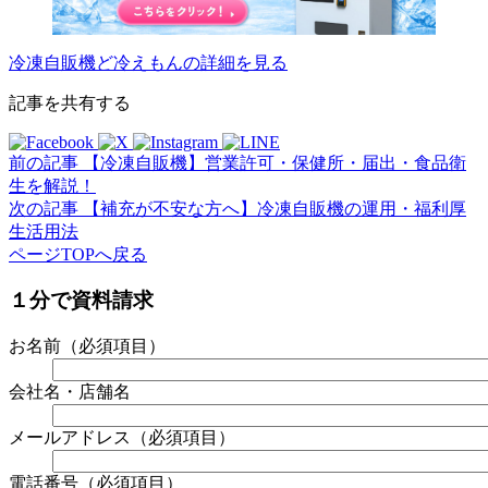
冷凍自販機ど冷えもんの詳細を見る
記事を共有する
前の記事
【冷凍自販機】営業許可・保健所・届出・食品衛
生を解説！
次の記事
【補充が不安な方へ】冷凍自販機の運用・福利厚
生活用法
ページTOPへ戻る
１
分で資料請求
お名前
（必須項目）
会社名・店舗名
メールアドレス
（必須項目）
電話番号
（必須項目）