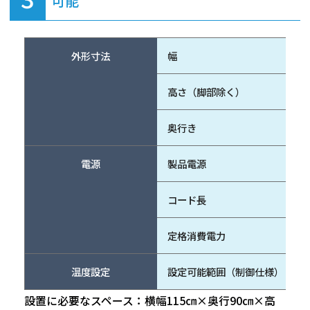
可能
外形寸法
幅
高さ（脚部除く）
奥行き
電源
製品電源
コード長
定格消費電力
温度設定
設定可能範囲（制御仕様）
設置に必要なスペース：横幅115㎝×奥行90㎝×高