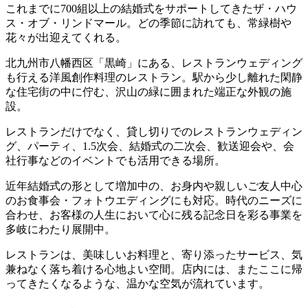
これまでに700組以上の結婚式をサポートしてきたザ・ハウ
ス・オブ・リンドマール。どの季節に訪れても、常緑樹や
花々が出迎えてくれる。
北九州市八幡西区「黒崎」にある、レストランウェディング
も行える洋風創作料理のレストラン。駅から少し離れた閑静
な住宅街の中に佇む、沢山の緑に囲まれた端正な外観の施
設。
レストランだけでなく、貸し切りでのレストランウェディン
グ、パーティ、1.5次会、結婚式の二次会、歓送迎会や、会
社行事などのイベントでも活用できる場所。
近年結婚式の形として増加中の、お身内や親しいご友人中心
のお食事会・フォトウエディングにも対応。時代のニーズに
合わせ、お客様の人生において心に残る記念日を彩る事業を
多岐にわたり展開中。
レストランは、美味しいお料理と、寄り添ったサービス、気
兼ねなく落ち着ける心地よい空間。店内には、またここに帰
ってきたくなるような、温かな空気が流れています。