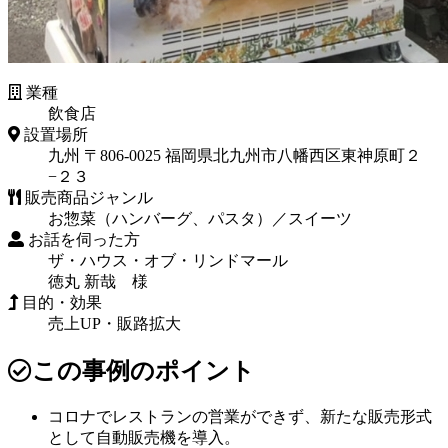
業種
飲食店
設置場所
九州
〒806-0025 福岡県北九州市八幡西区東神原町２
−２３
販売商品ジャンル
お惣菜（ハンバーグ、パスタ）／スイーツ
お話を伺った方
ザ・ハウス・オブ・リンドマール
徳丸 新哉 様
目的・効果
売上UP・販路拡大
この事例のポイント
コロナでレストランの営業ができず、新たな販売形式
として自動販売機を導入。