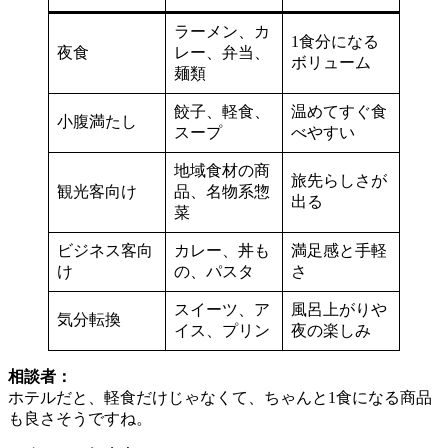
ラーメン、カ
1食分になる
夜食
レー、弁当、
ボリューム
麺類
餃子、軽食、
温めてすぐ食
小腹満たし
スープ
べやすい
地域食材の商
旅先らしさが
観光客向け
品、名物系惣
出る
菜
ビジネス客向
カレー、丼も
満足感と手軽
け
の、パスタ
さ
スイーツ、ア
風呂上がりや
気分転換
イス、プリン
夜の楽しみ
相談者：
ホテルだと、軽食だけじゃなくて、ちゃんと1食になる商品
も良さそうですね。